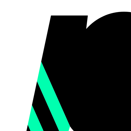
WIR SETZEN 
DIGIT
SIE NENNE
WIR ENTW
EINDRUC